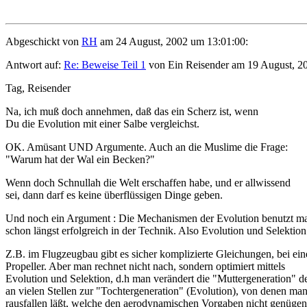
Abgeschickt von
RH
am 24 August, 2002 um 13:01:00:
Antwort auf:
Re: Beweise Teil 1
von Ein Reisender am 19 August, 2
Tag, Reisender
Na, ich muß doch annehmen, daß das ein Scherz ist, wenn
Du die Evolution mit einer Salbe vergleichst.
OK. Amüsant UND Argumente. Auch an die Muslime die Frage:
"Warum hat der Wal ein Becken?"
Wenn doch Schnullah die Welt erschaffen habe, und er allwissend
sei, dann darf es keine überflüssigen Dinge geben.
Und noch ein Argument : Die Mechanismen der Evolution benutzt m
schon längst erfolgreich in der Technik. Also Evolution und Selektion
Z.B. im Flugzeugbau gibt es sicher komplizierte Gleichungen, bei ei
Propeller. Aber man rechnet nicht nach, sondern optimiert mittels
Evolution und Selektion, d.h man verändert die "Muttergeneration" de
an vielen Stellen zur "Tochtergeneration" (Evolution), von denen man
rausfallen läßt, welche den aerodynamischen Vorgaben nicht genügen