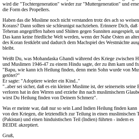
wird die "Tochtergeneration" wieder zur "Muttergeneration" und ern
die Form des Propellers.
Haben das die Muslime noch nicht verstanden trotz des ach so weisen
Korans? Dann sollten sie schleunigst nachziehen. Erinnere Dich, da
Teheran angegriffen haben und Shiiten gegen Sunniten ausgespielt, un
Das kann keine friedliche Welt werden, wenn der Nahe Osten an alte
des Koran festklebt und dadurch dem Machspiel des Westmächte ausge
bleibt.
Weißt Du, was Mohandaska Ghandi während des Kriege zwischen H
und Muslimen 1946-47 zu einem Hindu sagte, der zu ihm kam und fra
"Bapu, wie kann ich Heilung finden, denn mein Sohn wurde von Mu
getötet?"
Er sagte: "Adoptiere wieder ein Kind.."
"..aber sei sicher, daß es ein kleiner Muslime ist, der seinerseits seine 
verloren hat in den Wirren und erziehe ihn nach muslimischem Glaub
wirst Du Heilung finden von Deinem Schmerz".
Was er meinte war, daß nur so sein Land Indien Heilung finden kann
von den Kriegen, die letztendlich zur Teilung in einen muslimischen T
(Pakistan) und einen hinduistischen Teil (Indien) führten - indem es
BEIDE akzeptiert.
Gruß,