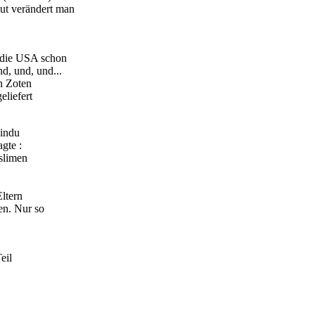
eut verändert man
ß die USA schon
d, und, und...
n Zoten
liefert
indu
gte :
slimen
Eltern
en. Nur so
eil