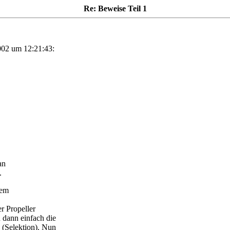
Re: Beweise Teil 1
002 um 12:21:43:
an
.
nem
r Propeller
 dann einfach die
 (Selektion). Nun