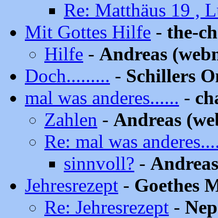
Re: Matthäus 19 , L
Mit Gottes Hilfe
-
the-ch
Hilfe
-
Andreas (web
Doch.........
-
Schillers O
mal was anderes......
-
ch
Zahlen
-
Andreas (we
Re: mal was anderes....
sinnvoll?
-
Andreas
Jehresrezept
-
Goethes M
Re: Jehresrezept
-
Nep