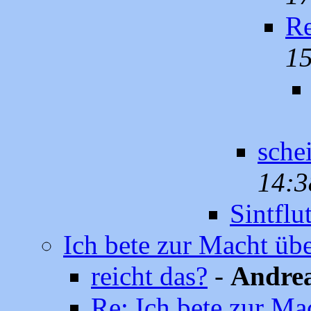
Re
15
sche
14:3
Sintflu
Ich bete zur Macht über
reicht das?
-
Andrea
Re: Ich bete zur Mac