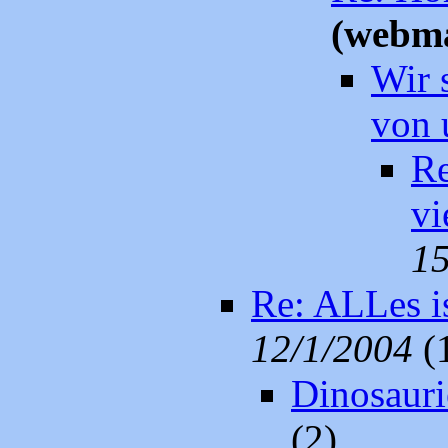
(webma
Wir 
von 
Re
vi
15
Re: ALLes is
12/1/2004
(
Dinosauri
(2)