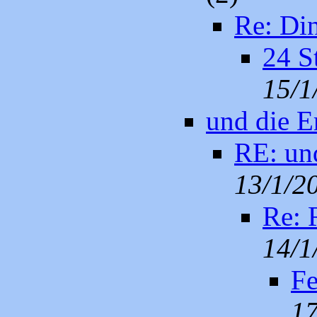
Re: Din
24 S
15/1
und die E
RE: und
13/1/2
Re: 
14/1
Fe
17