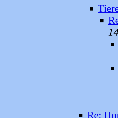
Tier
Re
14
Re: Hom