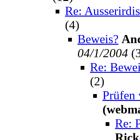
Re: Ausserirdi
(
4)
Beweis?
And
04/1/2004
(
Re: Bewei
(
2)
Prüfen 
(webma
Re: 
Rick