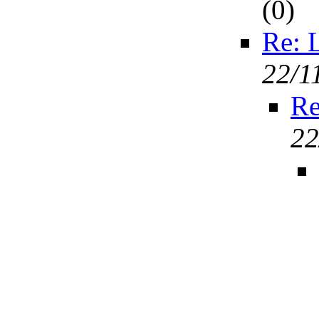
(
0)
Re: 
22/1
Re
22