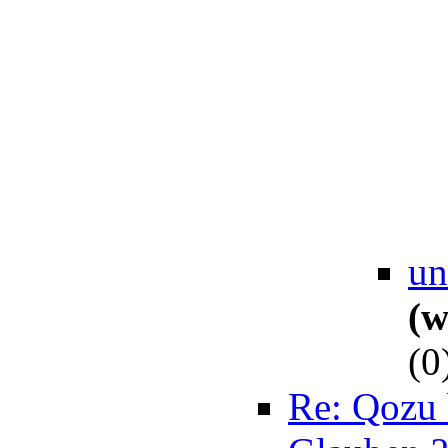
un
(w
(
0
Re: Qozu 