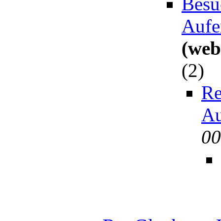
Besu
Aufe
(web
(
2)
Re
Au
00