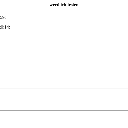
werd ich testen
59:
20:14: